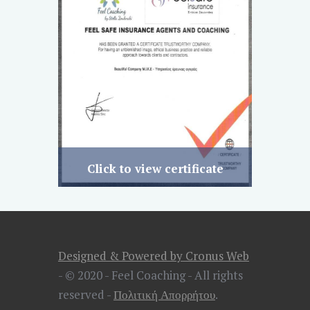
Click to view certificate
Designed & Powered by Cronus Web
- © 2020 - Feel Coaching - All rights
reserved -
Πολιτική Απορρήτου
.