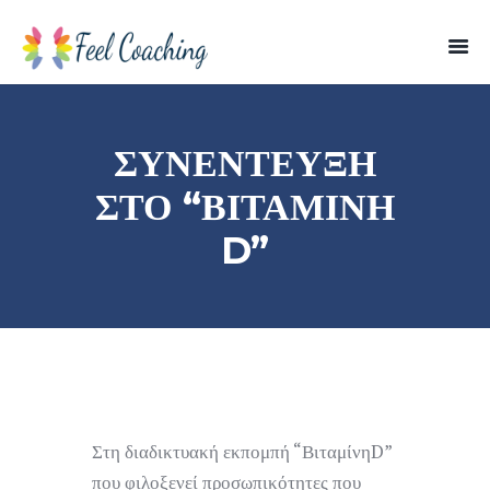
ΣΥΝΈΝΤΕΥΞΗ
ΣΤΟ “ΒΙΤΑΜΊΝΗ
D”
Στη διαδικτυακή εκπομπή “ΒιταμίνηD”
που φιλοξενεί προσωπικότητες που