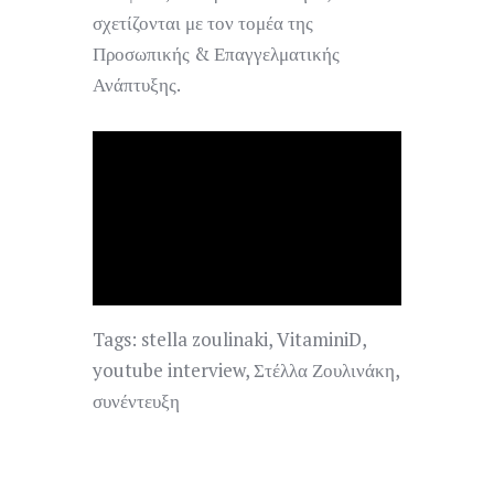
σχετίζονται με τον τομέα της
Προσωπικής & Επαγγελματικής
Ανάπτυξης.
Tags:
stella zoulinaki
,
VitaminiD
,
youtube interview
,
Στέλλα Ζουλινάκη
,
συνέντευξη