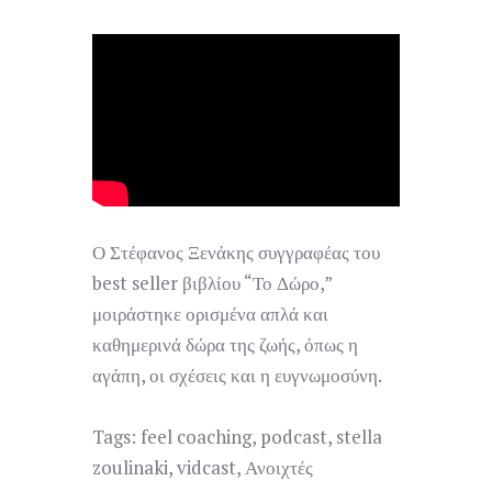
Ο Στέφανος Ξενάκης συγγραφέας του
best seller βιβλίου “Το Δώρο,”
μοιράστηκε ορισμένα απλά και
καθημερινά δώρα της ζωής, όπως η
αγάπη, οι σχέσεις και η ευγνωμοσύνη.
Tags:
feel coaching
,
podcast
,
stella
zoulinaki
,
vidcast
,
Ανοιχτές