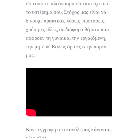
σου από το πλεόνασμα σου και όχι από
το υστέρημά σου. Στόχος μας είναι να
δίνουμε πρακτικές λύσεις, προτάσεις,
χρήσιμες ιδέες, σε διάφορα θέματα που
αφορούν τη γυναίκα, την εργαζόμενη,
την μητέρα. Καλώς όρισες στην παρέα
μας.
Κάνε εγγραφή στο κανάλι μας κάνοντας
κλικ εδώ: