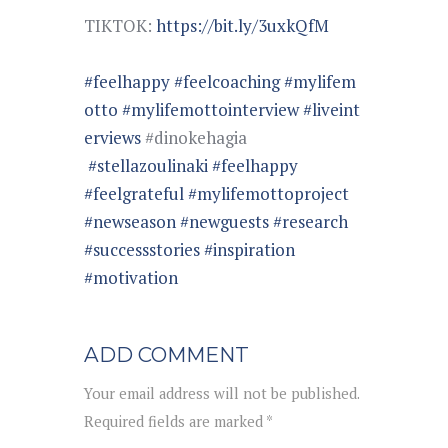
TIKTOK:
https://bit.ly/3uxkQfM
#feelhappy
#feelcoaching
#mylifem
otto
#mylifemottointerview
#liveint
erviews
#dinokehagia
#stellazoulinaki
#feelhappy
#feelgrateful
#mylifemottoproject
#newseason
#newguests
#research
#successstories
#inspiration
#motivation
ADD COMMENT
Your email address will not be published.
Required fields are marked *