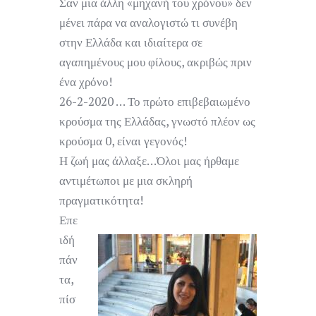
Σαν μια άλλη «μηχανή του χρόνου» δεν
μένει πάρα να αναλογιστώ τι συνέβη
στην Ελλάδα και ιδιαίτερα σε
αγαπημένους μου φίλους, ακριβώς πριν
ένα χρόνο!
26-2-2020 … Το πρώτο επιβεβαιωμένο
κρούσμα της Ελλάδας, γνωστό πλέον ως
κρούσμα 0, είναι γεγονός!
Η ζωή μας άλλαξε…Όλοι μας ήρθαμε
αντιμέτωποι με μια σκληρή
πραγματικότητα!
Επε
ιδή
πάν
τα,
πίσ