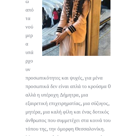
ω
από
τα
νού
μερ
α
υπά
ρχο
υν
προσωπικότητες και ψυχές, για μένα
προσωπικά δεν είναι απλά το κρούσμα 0
αλλά η υπέροχη Δήμητρα, μια
εξαιρετική επιχειρηματίας, μια σύζυγος,
μητέρα, μια καλή φίλη και ένας δοτικός
άνθρωπος που συμμετέχει στα κοινά του
τόπου της, την όμορφη Θεσσαλονίκη.