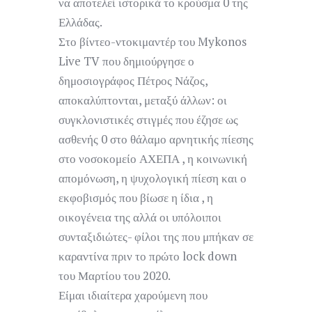
να αποτελεί ιστορικά το κρούσμα 0 της
Ελλάδας.
Στο βίντεο-ντοκιμαντέρ του Mykonos
Live TV που δημιούργησε ο
δημοσιογράφος Πέτρος Νάζος,
αποκαλύπτονται, μεταξύ άλλων: οι
συγκλονιστικές στιγμές που έζησε ως
ασθενής 0 στο θάλαμο αρνητικής πίεσης
στο νοσοκομείο ΑΧΕΠΑ , η κοινωνική
απομόνωση, η ψυχολογική πίεση και ο
εκφοβισμός που βίωσε η ίδια , η
οικογένεια της αλλά οι υπόλοιποι
συνταξιδιώτες- φίλοι της που μπήκαν σε
καραντίνα πριν το πρώτο lock down
του Μαρτίου του 2020.
Είμαι ιδιαίτερα χαρούμενη που