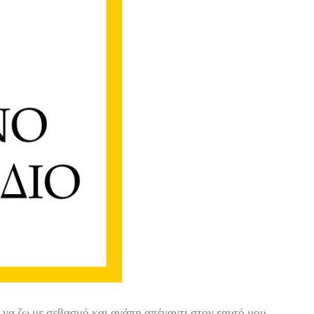
 να ζω με σεβασμό και αγάπη απέναντι στον εαυτό μου