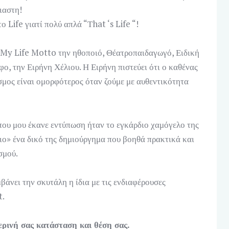
ιαστη!
ο Life γιατί πολύ απλά “Τhat ‘s Life “!
 My Life Motto την ηθοποιό, Θέατροπαιδαγωγό, Ειδική
, την Ειρήνη Χέλιου. Η Ειρήνη πιστεύει ότι ο καθένας
όσμος είναι ομορφότερος όταν ζούμε με αυθεντικότητα
ου μου έκανε εντύπωση ήταν το εγκάρδιο χαμόγελο της
διο» ένα δικό της δημιούργημα που βοηθά πρακτικά και
σμού.
βάνει την σκυτάλη η ίδια με τις ενδιαφέρουσες
t.
ερινή σας κατάσταση και θέση σας.